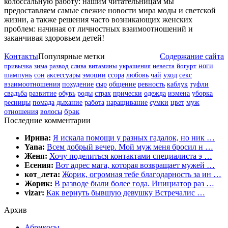
колоссальную работу: нашим читательницам мы
предоставляем самые свежие новости мира моды и светской
жизни, а также решения часто возникающих женских
проблем: начиная от личностных взаимоотношений и
заканчивая здоровьем детей!
Контакты
Популярные метки
Содержание сайта
привычка
зима
развод
слива
витамины
украшения
невеста
йогурт
ноги
шампунь
сон
аксессуары
эмоции
ссора
любовь
чай
уход
секс
взаимоотношения
похудение
сыр
общение
ревность
каблук
туфли
свадьба
развитие
обувь
роды
страх
прически
одежда
измена
уборка
цвет
муж
ресницы
помада
дыхание
работа
наращивание
сумки
отношения
волосы
брак
Последние комментарии
Ирина:
Я искала помощи у разных гадалок, но ник …
Yana:
Всем добрый вечер. Мой муж меня бросил н …
Женя:
Хочу поделиться контактами специалиста э …
Есения:
Вот адрес мага, которая возвращает мужей …
кот_лета:
Жорик, огромная тебе благодарность за ин …
Жорик:
В разводе были более года. Инициатор раз …
vizar:
Как вернуть бывшую девушку Встречалис …
Архив
Абрикосы