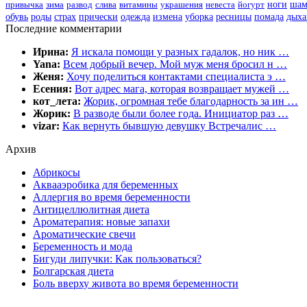
привычка
зима
развод
слива
витамины
украшения
невеста
йогурт
ноги
шам
обувь
роды
страх
прически
одежда
измена
уборка
ресницы
помада
дыха
Последние комментарии
Ирина:
Я искала помощи у разных гадалок, но ник …
Yana:
Всем добрый вечер. Мой муж меня бросил н …
Женя:
Хочу поделиться контактами специалиста э …
Есения:
Вот адрес мага, которая возвращает мужей …
кот_лета:
Жорик, огромная тебе благодарность за ин …
Жорик:
В разводе были более года. Инициатор раз …
vizar:
Как вернуть бывшую девушку Встречалис …
Архив
Абрикосы
Аквааэробика для беременных
Аллергия во время беременности
Антицеллюлитная диета
Ароматерапия: новые запахи
Ароматические свечи
Беременность и мода
Бигуди липучки: Как пользоваться?
Болгарская диета
Боль вверху живота во время беременности