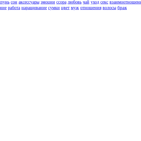
пунь
сон
аксессуары
эмоции
ссора
любовь
чай
уход
секс
взаимоотношен
цвет
муж
отношения
волосы
брак
ние
работа
наращивание
сумки