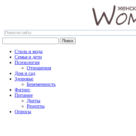
Поиск
Поиск
Стиль и мода
Семья и дети
Психология
Отношения
Дом и сад
Здоровье
Беременность
Фитнес
Питание
Диеты
Рецепты
Опросы