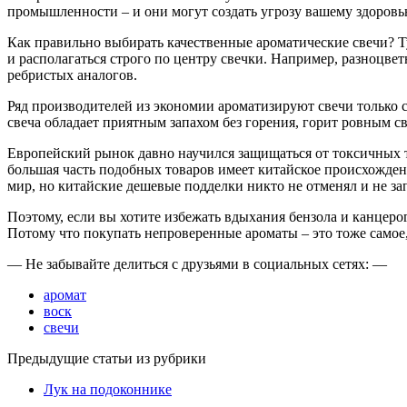
промышленности – и они могут создать угрозу вашему здоровью
Как правильно выбирать качественные ароматические свечи? Ту
и располагаться строго по центру свечки. Например, разноцвет
ребристых аналогов.
Ряд производителей из экономии ароматизируют свечи только 
свеча обладает приятным запахом без горения, горит ровным с
Европейский рынок давно научился защищаться от токсичных то
большая часть подобных товаров имеет китайское происхождение
мир, но китайские дешевые подделки никто не отменял и не за
Поэтому, если вы хотите избежать вдыхания бензола и канцеро
Потому что покупать непроверенные ароматы – это тоже самое,
— Не забывайте делиться с друзьями в социальных сетях: —
аромат
воск
свечи
Предыдущие статьи из рубрики
Лук на подоконнике