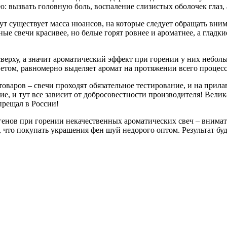
: вызвать головную боль, воспаление слизистых оболочек глаз, 
т существует масса нюансов, на которые следует обращать вним
ные свечи красивее, но белые горят ровнее и ароматнее, а гладк
сверху, а значит ароматический эффект при горении у них небол
ветом, равномерно выделяет аромат на протяжении всего процесс
варов – свечи проходят обязательное тестирование, и на прилав
, и тут все зависит от добросовестности производителя! Велика
прещал в России!
генов при горении некачественных ароматических свеч – внимат
 что покупать украшения фен шуй недорого оптом. Результат бу