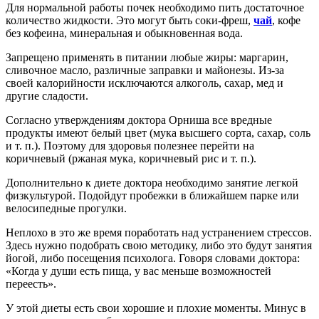
Для нормальной работы почек необходимо пить достаточное
количество жидкости. Это могут быть соки-фреш,
чай
, кофе
без кофеина, минеральная и обыкновенная вода.
Запрещено применять в питании любые жиры: маргарин,
сливочное масло, различные заправки и майонезы. Из-за
своей калорийности исключаются алкоголь, сахар, мед и
другие сладости.
Согласно утверждениям доктора Орниша все вредные
продукты имеют белый цвет (мука высшего сорта, сахар, соль
и т. п.). Поэтому для здоровья полезнее перейти на
коричневый (ржаная мука, коричневый рис и т. п.).
Дополнительно к диете доктора необходимо занятие легкой
физкультурой. Подойдут пробежки в ближайшем парке или
велосипедные прогулки.
Неплохо в это же время поработать над устранением стрессов.
Здесь нужно подобрать свою методику, либо это будут занятия
йогой, либо посещения психолога. Говоря словами доктора:
«Когда у души есть пища, у вас меньше возможностей
переесть».
У этой диеты есть свои хорошие и плохие моменты. Минус в