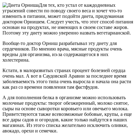
Для тех, кто устал от каждодневных
угрызений совести по поводу своего веса и хочет что-то
изменить в питании, может подойти диета, придуманная
доктором Орнишем. Следует учесть, что этот способ питания
основан на продуктах, не имеющих в своем составе жиров.
Поэтому эту диету можно уверенно назвать вегетарианской.
Вообще-то доктор Орниш разрабатывал эту диету для
сердечников. По мнению врача, мясные продукты очень
вредны для организма, из-за содержащегося в них
холестерина.
Кстати, в малоразвитых странах процент болезней сердца
очень мал. А вот в Саудовской Аравии за последнее время
заболеваемость этого типа очень выросла и начала она расти
как раз со времени появления там фастфудов.
А для пополнения белка в организме можно использовать
молочные продукты: творог обезжиренный, молоко снятое,
сыры на основе сыворотки коровьего или овечьего молока.
Приветствуются также всевозможные бобовые, крупы, а еще
все дары садов и огородов, какие только найдутся в наших
магазинах. Из этого списка желательно исключить оливки,
авокадо, орехи и семечки.