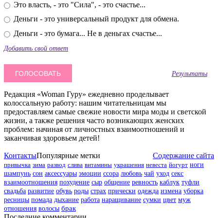
Это власть, - это "Сила", - это счастье...
Деньги - это универсальный продукт для обмена.
Деньги - это бумага... Не в деньгах счастье...
Добавить свой ответ
Результаты
Редакция «Woman Гуру» ежедневно проделывает
колоссальную работу: нашим читательницам мы
предоставляем самые свежие новости мира моды и светской
жизни, а также решения часто возникающих женских
проблем: начиная от личностных взаимоотношений и
заканчивая здоровьем детей!
Контакты
Популярные метки
Содержание сайта
привычка
зима
развод
слива
витамины
украшения
невеста
йогурт
ноги
шампунь
сон
аксессуары
эмоции
ссора
любовь
чай
уход
секс
взаимоотношения
похудение
сыр
общение
ревность
каблук
туфли
свадьба
развитие
обувь
роды
страх
прически
одежда
измена
уборка
цвет
муж
ресницы
помада
дыхание
работа
наращивание
сумки
отношения
волосы
брак
Последние комментарии