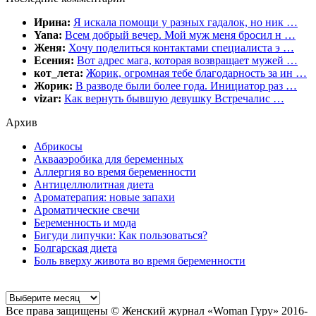
Ирина:
Я искала помощи у разных гадалок, но ник …
Yana:
Всем добрый вечер. Мой муж меня бросил н …
Женя:
Хочу поделиться контактами специалиста э …
Есения:
Вот адрес мага, которая возвращает мужей …
кот_лета:
Жорик, огромная тебе благодарность за ин …
Жорик:
В разводе были более года. Инициатор раз …
vizar:
Как вернуть бывшую девушку Встречалис …
Архив
Абрикосы
Аквааэробика для беременных
Аллергия во время беременности
Антицеллюлитная диета
Ароматерапия: новые запахи
Ароматические свечи
Беременность и мода
Бигуди липучки: Как пользоваться?
Болгарская диета
Боль вверху живота во время беременности
Все права защищены © Женский журнал «Woman Гуру» 2016-