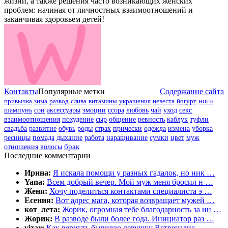
жизни, а также решения часто возникающих женских
проблем: начиная от личностных взаимоотношений и
заканчивая здоровьем детей!
Контакты
Популярные метки
Содержание сайта
привычка
зима
развод
слива
витамины
украшения
невеста
йогурт
ноги
шампунь
сон
аксессуары
эмоции
ссора
любовь
чай
уход
секс
взаимоотношения
похудение
сыр
общение
ревность
каблук
туфли
свадьба
развитие
обувь
роды
страх
прически
одежда
измена
уборка
цвет
муж
ресницы
помада
дыхание
работа
наращивание
сумки
отношения
волосы
брак
Последние комментарии
Ирина:
Я искала помощи у разных гадалок, но ник …
Yana:
Всем добрый вечер. Мой муж меня бросил н …
Женя:
Хочу поделиться контактами специалиста э …
Есения:
Вот адрес мага, которая возвращает мужей …
кот_лета:
Жорик, огромная тебе благодарность за ин …
Жорик:
В разводе были более года. Инициатор раз …
vizar:
Как вернуть бывшую девушку Встречалис …