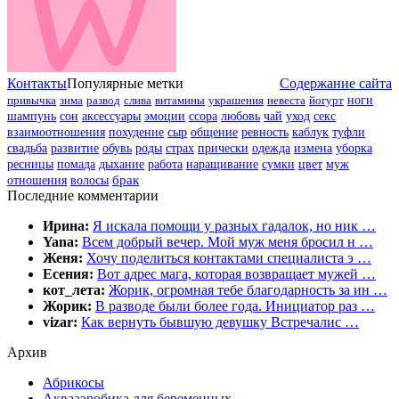
Контакты
Популярные метки
Содержание сайта
привычка
зима
развод
слива
витамины
украшения
невеста
йогурт
ноги
шампунь
сон
аксессуары
эмоции
ссора
любовь
чай
уход
секс
взаимоотношения
похудение
сыр
общение
ревность
каблук
туфли
свадьба
развитие
обувь
роды
страх
прически
одежда
измена
уборка
цвет
муж
ресницы
помада
дыхание
работа
наращивание
сумки
отношения
волосы
брак
Последние комментарии
Ирина:
Я искала помощи у разных гадалок, но ник …
Yana:
Всем добрый вечер. Мой муж меня бросил н …
Женя:
Хочу поделиться контактами специалиста э …
Есения:
Вот адрес мага, которая возвращает мужей …
кот_лета:
Жорик, огромная тебе благодарность за ин …
Жорик:
В разводе были более года. Инициатор раз …
vizar:
Как вернуть бывшую девушку Встречалис …
Архив
Абрикосы
Аквааэробика для беременных