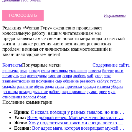
Результаты
Редакция «Woman Гуру» ежедневно проделывает
колоссальную работу: нашим читательницам мы
предоставляем самые свежие новости мира моды и светской
жизни, а также решения часто возникающих женских
проблем: начиная от личностных взаимоотношений и
заканчивая здоровьем детей!
Контакты
Популярные метки
Содержание сайта
привычка
зима
развод
слива
витамины
украшения
невеста
йогурт
ноги
шампунь
сон
аксессуары
эмоции
ссора
любовь
чай
уход
секс
взаимоотношения
похудение
сыр
общение
ревность
каблук
туфли
свадьба
развитие
обувь
роды
страх
прически
одежда
измена
уборка
цвет
муж
ресницы
помада
дыхание
работа
наращивание
сумки
отношения
волосы
брак
Последние комментарии
Ирина:
Я искала помощи у разных гадалок, но ник …
Yana:
Всем добрый вечер. Мой муж меня бросил н …
Женя:
Хочу поделиться контактами специалиста э …
Есения:
Вот адрес мага, которая возвращает мужей …