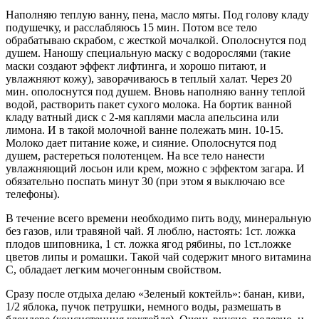
Наполняю теплую ванну, пена, масло мяты. Под голову кладу
подушечку, и расслабляюсь 15 мин. Потом все тело
обрабатываю скрабом, с жесткой мочалкой. Ополоснутся под
душем. Наношу специальную маску с водорослями (такие
маски создают эффект лифтинга, и хорошо питают, и
увлажняют кожу), заворачиваюсь в теплый халат. Через 20
мин. ополоснутся под душем. Вновь наполняю ванну теплой
водой, растворить пакет сухого молока. На бортик ванной
кладу ватный диск с 2-мя каплями масла апельсина или
лимона. И в такой молочной ванне полежать мин. 10-15.
Молоко дает питание коже, и сияние. Ополоснутся под
душем, растереться полотенцем. На все тело нанести
увлажняющий лосьон или крем, можно с эффектом загара. И
обязательно поспать минут 30 (при этом я выключаю все
телефоны).
В течение всего времени необходимо пить воду, минеральную
без газов, или травяной чай. Я люблю, настоять: 1ст. ложка
плодов шиповника, 1 ст. ложка ягод рябины, по 1ст.ложке
цветов липы и ромашки. Такой чай содержит много витамина
С, обладает легким мочегонным свойством.
Сразу после отдыха делаю «Зеленый коктейль»: банан, киви,
1/2 яблока, пучок петрушки, немного воды, размешать в