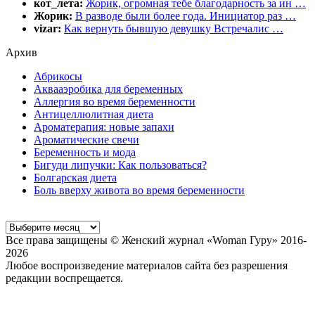
кот_лета:
Жорик, огромная тебе благодарность за ин …
Жорик:
В разводе были более года. Инициатор раз …
vizar:
Как вернуть бывшую девушку Встречалис …
Архив
Абрикосы
Аквааэробика для беременных
Аллергия во время беременности
Антицеллюлитная диета
Ароматерапия: новые запахи
Ароматические свечи
Беременность и мода
Бигуди липучки: Как пользоваться?
Болгарская диета
Боль вверху живота во время беременности
Все права защищены © Женский журнал «Woman Гуру» 2016-
2026
Любое воспроизведение материалов сайта без разрешения
редакции воспрещается.