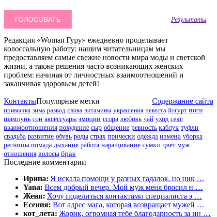
Результаты
Редакция «Woman Гуру» ежедневно проделывает
колоссальную работу: нашим читательницам мы
предоставляем самые свежие новости мира моды и светской
жизни, а также решения часто возникающих женских
проблем: начиная от личностных взаимоотношений и
заканчивая здоровьем детей!
Контакты
Популярные метки
Содержание сайта
привычка
зима
развод
слива
витамины
украшения
невеста
йогурт
ноги
шампунь
сон
аксессуары
эмоции
ссора
любовь
чай
уход
секс
взаимоотношения
похудение
сыр
общение
ревность
каблук
туфли
свадьба
развитие
обувь
роды
страх
прически
одежда
измена
уборка
цвет
муж
ресницы
помада
дыхание
работа
наращивание
сумки
отношения
волосы
брак
Последние комментарии
Ирина:
Я искала помощи у разных гадалок, но ник …
Yana:
Всем добрый вечер. Мой муж меня бросил н …
Женя:
Хочу поделиться контактами специалиста э …
Есения:
Вот адрес мага, которая возвращает мужей …
кот_лета:
Жорик, огромная тебе благодарность за ин …