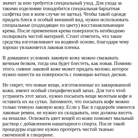
значит за нею требуется специальный уход. Для ухода за
такими изделиями понадобится специальная бархатная
салфетка (ни в коем случае не щетка). Чтобы такой одежде
придать блеск и особый внешний вид, нужно использовать
специальные (подходящие по цвету) восстанавливающие
крема. После применения крема поверхность необходимо
полировать чистой материей. Стоит отметить, что такие
средства изготавливают на водяной основе, благодаря чему
хорошо увлажняется лаковая пленка.
В домашних условиях лаковую кожу можно смазывать
яичным белком, тогда она будет блестеть, как новая. Помимо
этого, сияние лаковой коже может придать молоко, которое
нужно нанести на поверхность с помощью ватных дисков.
Не секрет, что новые вещи, изготовленные из лакированной
кожи, имеют особый специфический запах. Для того чтоб
устранить этот запах, нужно посыпать вещи молотым кофе и
оставить их на сутки. Запомните, что посыпать кофе можно
только темную лаковую кожу. Если у Вас в гардеробе имеются
лаковые ремни, не нужно их складывать, они должны висеть
на вешалке. Освежить цвет вещей из кожи поможет мыльный
раствор с добавлением нашатырного спирта. После такой
процедуры изделие нужно протереть чистой тканью
смоченной в глицерине.