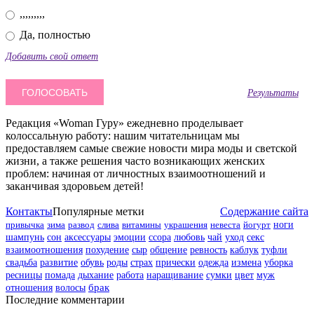
,,,,,,,,,
Да, полностью
Добавить свой ответ
Результаты
Редакция «Woman Гуру» ежедневно проделывает
колоссальную работу: нашим читательницам мы
предоставляем самые свежие новости мира моды и светской
жизни, а также решения часто возникающих женских
проблем: начиная от личностных взаимоотношений и
заканчивая здоровьем детей!
Контакты
Популярные метки
Содержание сайта
привычка
зима
развод
слива
витамины
украшения
невеста
йогурт
ноги
шампунь
сон
аксессуары
эмоции
ссора
любовь
чай
уход
секс
взаимоотношения
похудение
сыр
общение
ревность
каблук
туфли
свадьба
развитие
обувь
роды
страх
прически
одежда
измена
уборка
цвет
муж
ресницы
помада
дыхание
работа
наращивание
сумки
отношения
волосы
брак
Последние комментарии