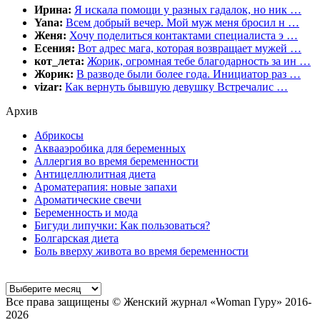
Ирина:
Я искала помощи у разных гадалок, но ник …
Yana:
Всем добрый вечер. Мой муж меня бросил н …
Женя:
Хочу поделиться контактами специалиста э …
Есения:
Вот адрес мага, которая возвращает мужей …
кот_лета:
Жорик, огромная тебе благодарность за ин …
Жорик:
В разводе были более года. Инициатор раз …
vizar:
Как вернуть бывшую девушку Встречалис …
Архив
Абрикосы
Аквааэробика для беременных
Аллергия во время беременности
Антицеллюлитная диета
Ароматерапия: новые запахи
Ароматические свечи
Беременность и мода
Бигуди липучки: Как пользоваться?
Болгарская диета
Боль вверху живота во время беременности
Все права защищены © Женский журнал «Woman Гуру» 2016-
2026