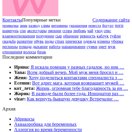
Контакты
Популярные метки
Содержание сайта
привычка
зима
развод
слива
витамины
украшения
невеста
йогурт
ноги
шампунь
сон
аксессуары
эмоции
ссора
любовь
чай
уход
секс
взаимоотношения
похудение
сыр
общение
ревность
каблук
туфли
свадьба
развитие
обувь
роды
страх
прически
одежда
измена
уборка
цвет
муж
ресницы
помада
дыхание
работа
наращивание
сумки
отношения
волосы
брак
Последние комментарии
Ирина:
Я искала помощи у разных гадалок, но ник …
Yana:
Всем добрый вечер. Мой муж меня бросил н …
Женя:
Хочу поделиться контактами специалиста э …
Есения:
Вот адрес мага, которая возвращает мужей …
кот_лета:
Жорик, огромная тебе благодарность за ин …
Жорик:
В разводе были более года. Инициатор раз …
vizar:
Как вернуть бывшую девушку Встречалис …
Архив
Абрикосы
Аквааэробика для беременных
Аллергия во время беременности