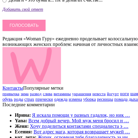
Добавить свой ответ
Редакция «Woman Гуру» ежедневно проделывает колоссальную 
возникающих женских проблем: начиная от личностных взаимо
Контакты
Популярные метки
привычка
зима
развод
слива
витамины
украшения
невеста
йогурт
ноги
шам
обувь
роды
страх
прически
одежда
измена
уборка
ресницы
помада
дыха
Последние комментарии
Ирина:
Я искала помощи у разных гадалок, но ник …
Yana:
Всем добрый вечер. Мой муж меня бросил н …
Женя:
Хочу поделиться контактами специалиста э …
Есения:
Вот адрес мага, которая возвращает мужей …
кот_лета:
Жорик, огромная тебе благодарность за ин …