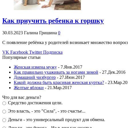
Как приучить ребенка к горшку
30.03.2023
Галина Гришина
0
С появление ребёнка у родителей возникает множество вопросо
VK
Facebook
Twitter
Подписка
Популярные статьи
Женская измена мужу
- 7.Янв.2017
Как правильно ухаживать за ногами зимой
- 27.Дек.2016
Домашний чизбургер
- 27.Июн.2017
Какой должна быть красивая женская куртка?
- 23.Мар.20
Желтые яблоки
- 21.Мар.2017
Что для вас деньги?
Средство достижения цели.
Это власть, - это "Сила", - это счастье...
Деньги - это универсальный продукт для обмена.
Деньги - это бумага... Не в деньгах счастье...