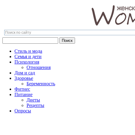
Поиск
Поиск
Стиль и мода
Семья и дети
Психология
Отношения
Дом и сад
Здоровье
Беременность
Фитнес
Питание
Диеты
Рецепты
Опросы