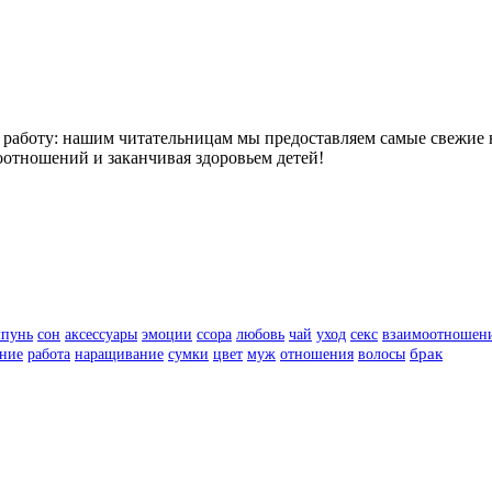
работу: нашим читательницам мы предоставляем самые свежие н
отношений и заканчивая здоровьем детей!
пунь
сон
аксессуары
эмоции
ссора
любовь
чай
уход
секс
взаимоотношен
цвет
муж
отношения
волосы
брак
ние
работа
наращивание
сумки