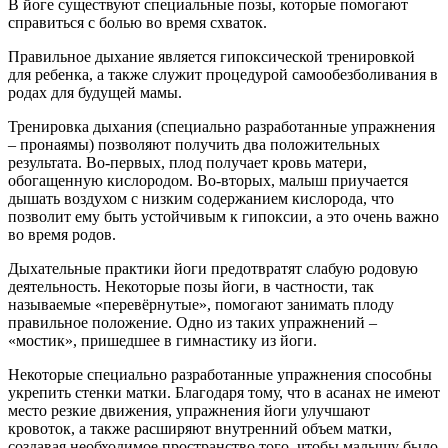
В йоге существуют специальные позы, которые помогают
справиться с болью во время схваток.
Правильное дыхание является гипоксической тренировкой
для ребенка, а также служит процедурой самообезболивания в
родах для будущей мамы.
Тренировка дыхания (специально разработанные упражнения
– пронаямы) позволяют получить два положительных
результата. Во-первых, плод получает кровь матери,
обогащенную кислородом. Во-вторых, малыш приучается
дышать воздухом с низким содержанием кислорода, что
позволит ему быть устойчивым к гипоксии, а это очень важно
во время родов.
Дыхательные практики йоги предотвратят слабую родовую
деятельность. Некоторые позы йоги, в частности, так
называемые «перевёрнутые», помогают занимать плоду
правильное положение. Одно из таких упражнений –
«мостик», пришедшее в гимнастику из йоги.
Некоторые специально разработанные упражнения способны
укрепить стенки матки. Благодаря тому, что в асанах не имеют
место резкие движения, упражнения йоги улучшают
кровоток, а также расширяют внутренний объем матки,
создавая необходимое пространство того, чтобы малышу было