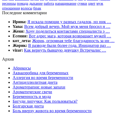
цвет
муж
ресницы
помада
дыхание
работа
наращивание
сумки
отношения
волосы
брак
Последние комментарии
Ирина:
Я искала помощи у разных гадалок, но ник …
Yana:
Всем добрый вечер. Мой муж меня бросил н …
Женя:
Хочу поделиться контактами специалиста э …
Есения:
Вот адрес мага, которая возвращает мужей …
кот_лета:
Жорик, огромная тебе благодарность за ин …
Жорик:
В разводе были более года. Инициатор раз …
vizar:
Как вернуть бывшую девушку Встречалис …
Архив
Абрикосы
Аквааэробика для беременных
Аллергия во время беременности
Антицеллюлитная диета
Ароматерапия: новые запахи
Ароматические свечи
Беременность и мода
Бигуди липучки: Как пользоваться?
Болгарская диета
Боль вверху живота во время беременности