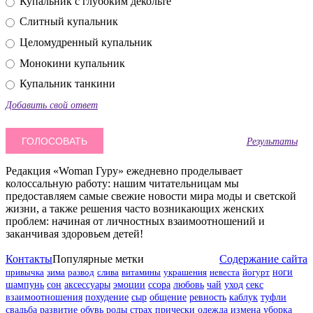
Купальник с глубоким декольте
Слитный купальник
Целомудренный купальник
Монокини купальник
Купальник танкини
Добавить свой ответ
Результаты
Редакция «Woman Гуру» ежедневно проделывает
колоссальную работу: нашим читательницам мы
предоставляем самые свежие новости мира моды и светской
жизни, а также решения часто возникающих женских
проблем: начиная от личностных взаимоотношений и
заканчивая здоровьем детей!
Контакты
Популярные метки
Содержание сайта
привычка
зима
развод
слива
витамины
украшения
невеста
йогурт
ноги
шампунь
сон
аксессуары
эмоции
ссора
любовь
чай
уход
секс
взаимоотношения
похудение
сыр
общение
ревность
каблук
туфли
свадьба
развитие
обувь
роды
страх
прически
одежда
измена
уборка