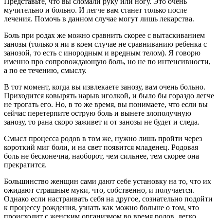
Представьте, что вы сломали руку или ногу. Это очень
мучительно и больно. И легче вам станет только после
лечения. Помочь в данном случае могут лишь лекарства.
Боль при родах же можно сравнить скорее с вытаскиванием
занозы (только я ни в коем случае не сравниванию ребенка с
занозой, то есть с инородным и вредным телом). Я говорю
именно про сопровождающую боль, но не по интенсивности,
а по ее течению, смыслу.
В тот момент, когда вы извлекаете занозу, вам очень больно.
Приходится ковырять нарыв иголкой, и было бы гораздо легче
не трогать его. Но, в то же время, вы понимаете, что если вы
сейчас перетерпите острую боль и вынете злополучную
занозу, то рана скоро заживет и от занозы не будет и следа.
Смысл процесса родов в том же, нужно лишь пройти через
короткий миг боли, и на свет появится младенец. Родовая
боль не бесконечна, наоборот, чем сильнее, тем скорее она
прекратится.
Большинство женщин сами дают себе установку на то, что их
ожидают страшные муки, что, собственно, и получается.
Однако если настраивать себя на другое, сознательно подойти
к процессу рождения, узнать как можно больше о том, что
происходит с женским организмом во время родов, легко