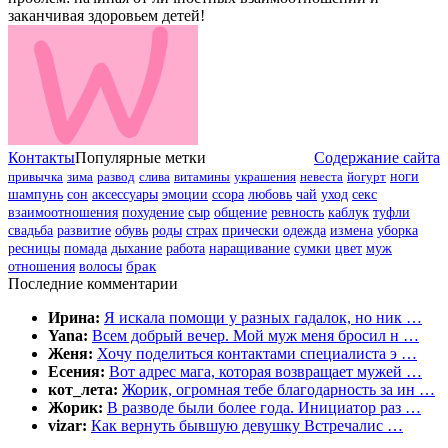
заканчивая здоровьем детей!
Контакты
Популярные метки
Содержание сайта
привычка
зима
развод
слива
витамины
украшения
невеста
йогурт
ноги
шампунь
сон
аксессуары
эмоции
ссора
любовь
чай
уход
секс
взаимоотношения
похудение
сыр
общение
ревность
каблук
туфли
свадьба
развитие
обувь
роды
страх
прически
одежда
измена
уборка
цвет
муж
ресницы
помада
дыхание
работа
наращивание
сумки
отношения
волосы
брак
Последние комментарии
Ирина:
Я искала помощи у разных гадалок, но ник …
Yana:
Всем добрый вечер. Мой муж меня бросил н …
Женя:
Хочу поделиться контактами специалиста э …
Есения:
Вот адрес мага, которая возвращает мужей …
кот_лета:
Жорик, огромная тебе благодарность за ин …
Жорик:
В разводе были более года. Инициатор раз …
vizar:
Как вернуть бывшую девушку Встречалис …