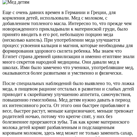
Еще с очень давних времен в Германии и Греции, для
кормления детей, использовали. Мед с молоком, с
добавлением топленого масла. Интересно то, что прежде чем
новорожденного прикладывали к материнской груди, было
принято вводить в его рот, небольшую порцию меда
(несколько капель). При употреблении меда улучшается
процесс усвоения кальция и магния, которые необходимы для
формирования здорового скелета ребенка. Мы знаем что
Египет страна древней цивилизации и именно египтяне знали
много секретов народной медицины. Они давали мед в
школах. Ими было замечено что ученики, употреблявшие мед,
оказываются более развитыми и умственно и физически.
После специальных наблюдений было выявлено то, что ложка
меда, в пищевом рационе отсталых в развитии и слабых детей
приводит к скорейшему улучшению аппетита, самочувствия,
повышению гемоглобина. Мед детям нужно давать в период
их интенсивного роста. От этого они быстрее прибавляют в
весе, быстрее растут, меньше капризничают, меньше тревожат
родителей ночью, потому что крепче спят, у них без
болезненнее прорезаются зубы. Так как кроме материнского
молока детей кормят разбавленным и подслащенным
коровьим молоком, здесь мед может не только заменить сахар,