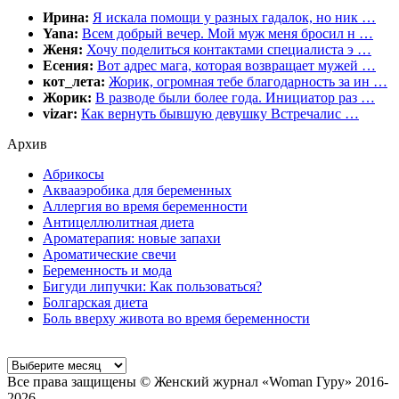
Ирина:
Я искала помощи у разных гадалок, но ник …
Yana:
Всем добрый вечер. Мой муж меня бросил н …
Женя:
Хочу поделиться контактами специалиста э …
Есения:
Вот адрес мага, которая возвращает мужей …
кот_лета:
Жорик, огромная тебе благодарность за ин …
Жорик:
В разводе были более года. Инициатор раз …
vizar:
Как вернуть бывшую девушку Встречалис …
Архив
Абрикосы
Аквааэробика для беременных
Аллергия во время беременности
Антицеллюлитная диета
Ароматерапия: новые запахи
Ароматические свечи
Беременность и мода
Бигуди липучки: Как пользоваться?
Болгарская диета
Боль вверху живота во время беременности
Все права защищены © Женский журнал «Woman Гуру» 2016-
2026