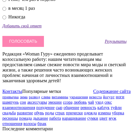
в месяц 1 раз
Никогда
Добавить свой ответ
Результаты
Редакция «Woman Гуру» ежедневно проделывает
колоссальную работу: нашим читательницам мы
предоставляем самые свежие новости мира моды и светской
жизни, а также решения часто возникающих женских
проблем: начиная от личностных взаимоотношений и
заканчивая здоровьем детей!
Контакты
Популярные метки
Содержание сайта
привычка
зима
развод
слива
витамины
украшения
невеста
йогурт
ноги
шампунь
сон
аксессуары
эмоции
ссора
любовь
чай
уход
секс
взаимоотношения
похудение
сыр
общение
ревность
каблук
туфли
свадьба
развитие
обувь
роды
страх
прически
одежда
измена
уборка
цвет
муж
ресницы
помада
дыхание
работа
наращивание
сумки
отношения
волосы
брак
Последние комментарии