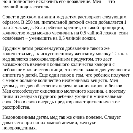
но и полностью исключить его добавление. Мед — это
лучший подсластитель.
Совет: в детском питании мед детям растворяют следующим
образом. В 250 мл. питательной детской смеси добавляется 1
или 2 ч.л. меда. Если ребенок крепнет, от такой пропорции,
количество меда можно увеличить на 0,5 чайной ложки, если
ослабевает – уменьшить на 0,5 чайной ложки.
Грудным детям рекомендуется добавление такого же
количества меда к искусственному женскому молоку. Так как
мед является высококалорийным продуктом, это дает
возможность введения большого количества калорий с
небольшим количество пищи, что очень важно для улучшения
аппетита у детей. Еще один плюс в том, что ребенок получает
с медом большое количество необходимых веществ. Мед
детям дают для облегчения переваривания жиров и белков.
Мед способствует окислению молочного казеина, а поэтому
пища из желудка грудного ребенка уходит в минимальный
срок. Это в свою очередь предотвращает диспепсические
расстройства.
Недоношенным детям, мед так же очень полезен. Следует
давать его при гипохромной анемии, желтухе
новорожденных.