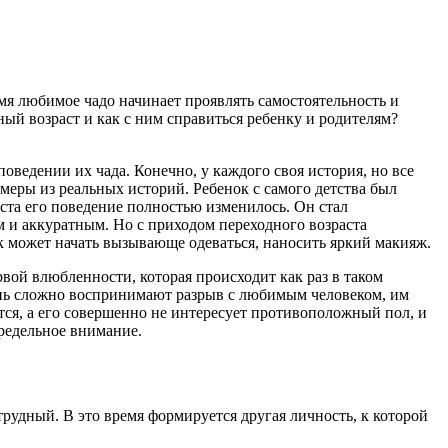
я любимое чадо начинает проявлять самостоятельность и
ный возраст и как с ним справиться ребенку и родителям?
поведении их чада. Конечно, у каждого своя история, но все
меры из реальных историй. Ребенок с самого детства был
ста его поведение полностью изменилось. Он стал
ым и аккуратным. Но с приходом переходного возраста
к может начать вызывающе одеваться, наносить яркий макияж.
рвой влюбленности, которая происходит как раз в таком
чень сложно воспринимают разрыв с любимым человеком, им
ются, а его совершенно не интересует противоположный пол, и
предельное внимание.
трудный. В это время формируется другая личность, к которой