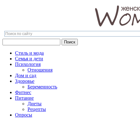
Поиск
Поиск
Стиль и мода
Семья и дети
Психология
Отношения
Дом и сад
Здоровье
Беременность
Фитнес
Питание
Диеты
Рецепты
Опросы