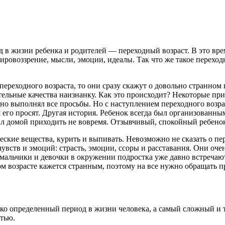
в жизни ребенка и родителей — переходный возраст. В это врем
мировоззрение, мысли, эмоции, идеалы. Так что же такое переход
переходного возраста, то они сразу скажут о довольно странном 
ельные качества наизнанку. Как это происходит? Некоторые при
но выполнял все просьбы. Но с наступлением переходного возра
ем его просят. Другая история. Ребенок всегда был организованн
чал домой приходить не вовремя. Отзывчивый, спокойный ребено
еские вещества, курить и выпивать. Невозможно не сказать о пе
чувств и эмоций: страсть, эмоции, ссоры и расставания. Они о
се мальчики и девочки в окружении подростка уже давно встреча
ном возрасте кажется странным, поэтому на все нужно обращать 
лько определенный период в жизни человека, а самый сложный и 
тью.