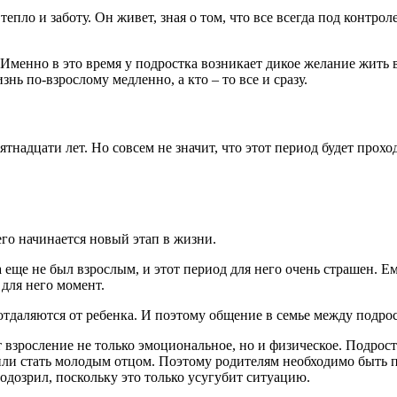
епло и заботу. Он живет, зная о том, что все всегда под контрол
Именно в это время у подростка возникает дикое желание жить в
знь по-взрослому медленно, а кто – то все и сразу.
надцати лет. Но совсем не значит, что этот период будет проход
его начинается новый этап в жизни.
а еще не был взрослым, и этот период для него очень страшен. Е
 для него момент.
 отдаляются от ребенка. И поэтому общение в семье между подр
т взросление не только эмоциональное, но и физическое. Подр
или стать молодым отцом. Поэтому родителям необходимо быть пр
одозрил, поскольку это только усугубит ситуацию.