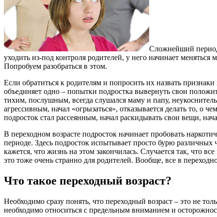
Сложнейший период 
уходить из-под контроля родителей, у него начинает меняться 
Попробуем разобраться в этом.
Если обратиться к родителям и попросить их назвать признаки 
объединяет одно – попытки подростка вывернуть свои положит
тихим, послушным, всегда слушался маму и папу, неукоснитель
агрессивным, начал «огрызаться», отказывается делать то, о ч
подросток стал рассеянным, начал раскидывать свои вещи, на
В переходном возрасте подросток начинает пробовать наркотич
периоде. Здесь подросток испытывает просто бурю различных 
кажется, что жизнь на этом закончилась. Случается так, что в
это тоже очень странно для родителей. Вообще, все в переход
Что такое переходный возраст?
Необходимо сразу понять, что переходный возраст – это не то
необходимо относиться с предельным вниманием и осторожнос