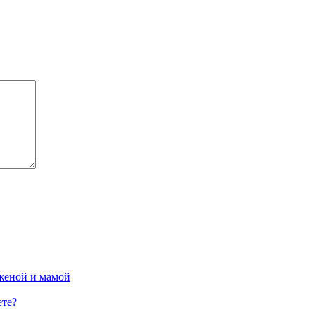
женой и мамой
ете?