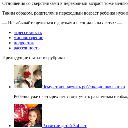
Отношения со сверстниками в переходный возраст тоже меняютс
Таким образом, родителям в переходный возраст ребенка нужно
— Не забывайте делиться с друзьями в социальных сетях: —
агрессивность
мировоззрение
подросток
рассеянность
Предыдущие статьи из рубрики
Чему стоит научить ребёнка-дошкольника
Ребёнка уже с четырех лет стоит учить различным необхо
Развитие детей 3-4 лет