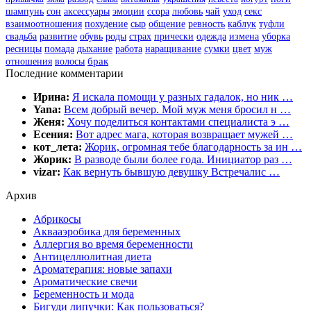
шампунь
сон
аксессуары
эмоции
ссора
любовь
чай
уход
секс
взаимоотношения
похудение
сыр
общение
ревность
каблук
туфли
свадьба
развитие
обувь
роды
страх
прически
одежда
измена
уборка
цвет
муж
ресницы
помада
дыхание
работа
наращивание
сумки
отношения
волосы
брак
Последние комментарии
Ирина:
Я искала помощи у разных гадалок, но ник …
Yana:
Всем добрый вечер. Мой муж меня бросил н …
Женя:
Хочу поделиться контактами специалиста э …
Есения:
Вот адрес мага, которая возвращает мужей …
кот_лета:
Жорик, огромная тебе благодарность за ин …
Жорик:
В разводе были более года. Инициатор раз …
vizar:
Как вернуть бывшую девушку Встречалис …
Архив
Абрикосы
Аквааэробика для беременных
Аллергия во время беременности
Антицеллюлитная диета
Ароматерапия: новые запахи
Ароматические свечи
Беременность и мода
Бигуди липучки: Как пользоваться?