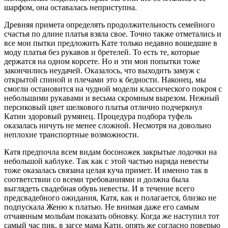
шарфом, она оставалась неприступна.
Древняя примета определять продолжительность семейного
счастья по длине платья взяла свое. Точно также отметались и
все мои пытки предложить Кате только недавно вошедшие в
моду платья без рукавов и бретелей. То есть те, которые
держатся на одном корсете. Но и эти мои попытки тоже
закончились неудачей. Оказалось, что выходить замуж с
открытой спиной и плечами это к бедности. Наконец, мы
смогли остановится на чудной модели классического покроя с
небольшими рукавами и весьма скромным вырезом. Нежный
персиковый цвет шелкового платья отлично подчеркнул
Катин здоровый румянец. Процедура подбора туфель
оказалась ничуть не менее сложной. Несмотря на довольно
неплохие транспортные возможности.
Катя предпочла всем видам босоножек закрытые лодочки на
небольшой каблуке. Так как с этой частью наряда невесты
тоже оказалась связана целая куча примет. И именно так в
соответствии со всеми требованиями и должна была
выглядеть свадебная обувь невесты. И в течение всего
предсвадебного ожидания, Катя, как и полагается, близко не
подпускала Женю к платью. Не внимая даже его самым
отчаянным мольбам показать обновку. Когда же наступил тот
самый час пик, в загсе мама Кати, опять же согласно поверью