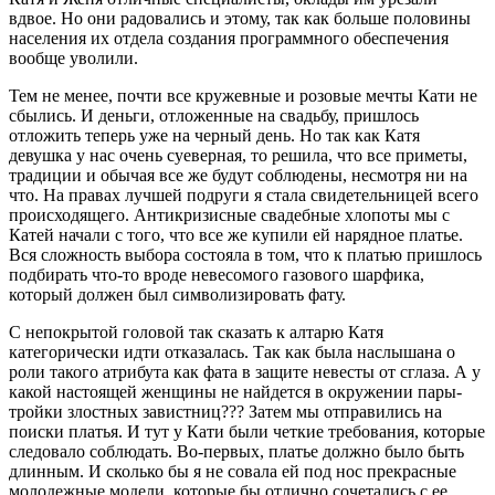
вдвое. Но они радовались и этому, так как больше половины
населения их отдела создания программного обеспечения
вообще уволили.
Тем не менее, почти все кружевные и розовые мечты Кати не
сбылись. И деньги, отложенные на свадьбу, пришлось
отложить теперь уже на черный день. Но так как Катя
девушка у нас очень суеверная, то решила, что все приметы,
традиции и обычая все же будут соблюдены, несмотря ни на
что. На правах лучшей подруги я стала свидетельницей всего
происходящего. Антикризисные свадебные хлопоты мы с
Катей начали с того, что все же купили ей нарядное платье.
Вся сложность выбора состояла в том, что к платью пришлось
подбирать что-то вроде невесомого газового шарфика,
который должен был символизировать фату.
С непокрытой головой так сказать к алтарю Катя
категорически идти отказалась. Так как была наслышана о
роли такого атрибута как фата в защите невесты от сглаза. А у
какой настоящей женщины не найдется в окружении пары-
тройки злостных завистниц??? Затем мы отправились на
поиски платья. И тут у Кати были четкие требования, которые
следовало соблюдать. Во-первых, платье должно было быть
длинным. И сколько бы я не совала ей под нос прекрасные
молодежные модели, которые бы отлично сочетались с ее