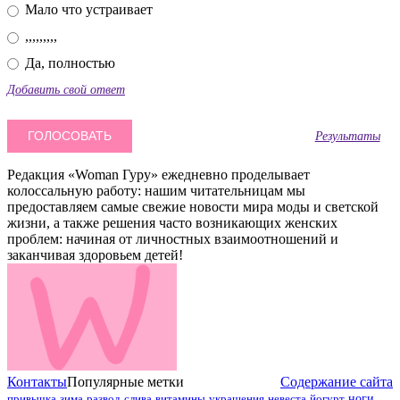
Мало что устраивает
,,,,,,,,,
Да, полностью
Добавить свой ответ
Результаты
Редакция «Woman Гуру» ежедневно проделывает
колоссальную работу: нашим читательницам мы
предоставляем самые свежие новости мира моды и светской
жизни, а также решения часто возникающих женских
проблем: начиная от личностных взаимоотношений и
заканчивая здоровьем детей!
Контакты
Популярные метки
Содержание сайта
привычка
зима
развод
слива
витамины
украшения
невеста
йогурт
ноги