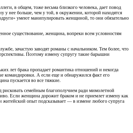
еги, в общем, тоже весьма близкого человека, дает повод
у у нее больше, чем у той, в окружении, которой находятся
подруги» умеют манипулировать женщиной, то они обязательно
енное существование, женщина, вопреки всем условностям
бе, зачастую заводят романы с начальником. Тем более, что
перспективы. Поэтому измену супругу такие барышни
ких лет брака пропадает романтика отношений и некогда
ые командировки. А если еще и обнаружился факт его
на пускается во все тяжкие.
овод рисковать семейным благополучием ради мимолетной
дливо. Если женщина дорожит браком и не приемлет измену как
 и житейский опыт подсказывает — в измене любого супруга