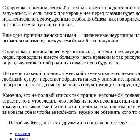
Следующая причина женской измены является продолжением пер
задуматься. И если таких примеров у нее перед глазами будет 
исключительно целомудренные особы. В общем, как говорится,
наставят ее «на путь истинный».
Еще одна причина женских измен — жизненные неурядицы или п
решается на измену, рискуя семейным благополучием.
Следующая причина более меркантильная, нежели предыдущие 
люди, проводящие вместе большую часть времени и так рискую
оправдывают жертвой ради их совместного будущего.
Но самой главной причиной женской измены является невнима
любящий супруг перестает обращать на жену внимание, предпоч
неверности, то тогда наслушавшись сочувствующих подруг, по
Конечно, это не полный список тех причин, которые бы толкал
страсти, но и утверждать, что любая из перечисленных причин
таковую, то каковыми бы ни были причины, она никогда не из
виноваты оба и чтобы ее избежать, нужно не обвинять кого-то 
— Не забывайте делиться с друзьями в социальных сетях: —
измена
роман