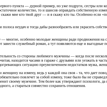
вого пункта — дурной пример, но уже подруги, сестры или колл
достаточное количество, то и шансов оправдать собственную измен
 скажи мне кто твой друг — и я скажу кто ты. Особенно если «
олоса неудач и тогда дабы разнообразить или украсить собств
— многие, особенно молодые женщины ради продвижения на служ
т завести служебный роман, а тут появляются еще и выгодные 
тельность со стороны любимого мужчины — когда после несколь
итая, находится часами в гараже с друзьями или уезжать в част
догревающих ситуацию преувеличением недостатков мужа, женщи
и женщину на измену, ведь у каждой она своя – та, что дает п
 обязательно повлечет за собой измену, тоже было бы не справе
менит своему мужчине. Тем более как утверждают психологи, да
одного, а стараться совместно сохранить отношения.