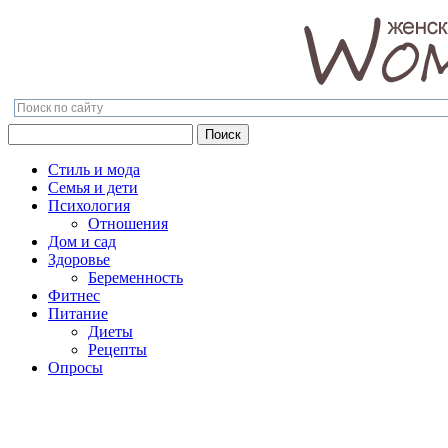
Поиск
Поиск
Стиль и мода
Семья и дети
Психология
Отношения
Дом и сад
Здоровье
Беременность
Фитнес
Питание
Диеты
Рецепты
Опросы