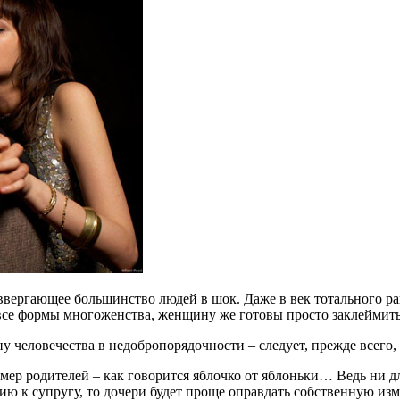
р ввергающее большинство людей в шок. Даже в век тотального 
все формы многоженства, женщину же готовы просто заклеймить
 человечества в недобропорядочности – следует, прежде всего,
р родителей – как говорится яблочко от яблоньки… Ведь ни для
ю к супругу, то дочери будет проще оправдать собственную изме