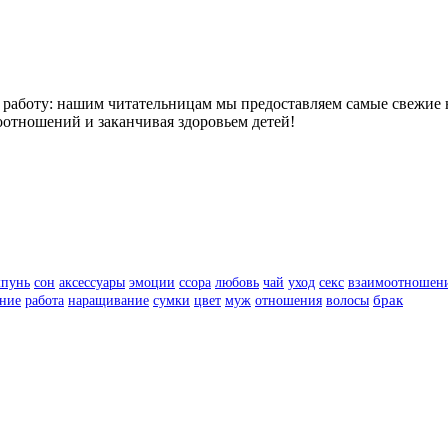
работу: нашим читательницам мы предоставляем самые свежие н
отношений и заканчивая здоровьем детей!
пунь
сон
аксессуары
эмоции
ссора
любовь
чай
уход
секс
взаимоотношен
цвет
муж
отношения
волосы
брак
ние
работа
наращивание
сумки