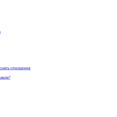
я
снять отношения
раком?