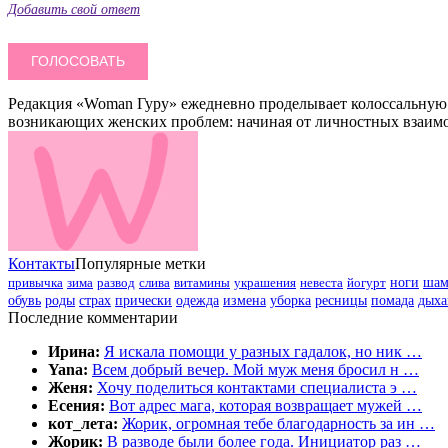
Добавить свой ответ
Редакция «Woman Гуру» ежедневно проделывает колоссальную 
возникающих женских проблем: начиная от личностных взаимо
Контакты
Популярные метки
привычка
зима
развод
слива
витамины
украшения
невеста
йогурт
ноги
шам
обувь
роды
страх
прически
одежда
измена
уборка
ресницы
помада
дыха
Последние комментарии
Ирина:
Я искала помощи у разных гадалок, но ник …
Yana:
Всем добрый вечер. Мой муж меня бросил н …
Женя:
Хочу поделиться контактами специалиста э …
Есения:
Вот адрес мага, которая возвращает мужей …
кот_лета:
Жорик, огромная тебе благодарность за ин …
Жорик:
В разводе были более года. Инициатор раз …