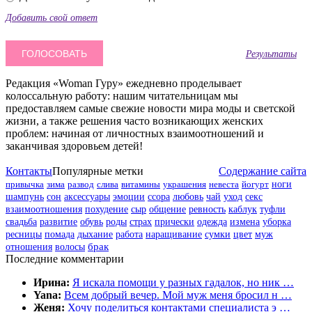
Добавить свой ответ
Результаты
Редакция «Woman Гуру» ежедневно проделывает
колоссальную работу: нашим читательницам мы
предоставляем самые свежие новости мира моды и светской
жизни, а также решения часто возникающих женских
проблем: начиная от личностных взаимоотношений и
заканчивая здоровьем детей!
Контакты
Популярные метки
Содержание сайта
привычка
зима
развод
слива
витамины
украшения
невеста
йогурт
ноги
шампунь
сон
аксессуары
эмоции
ссора
любовь
чай
уход
секс
взаимоотношения
похудение
сыр
общение
ревность
каблук
туфли
свадьба
развитие
обувь
роды
страх
прически
одежда
измена
уборка
цвет
муж
ресницы
помада
дыхание
работа
наращивание
сумки
отношения
волосы
брак
Последние комментарии
Ирина:
Я искала помощи у разных гадалок, но ник …
Yana:
Всем добрый вечер. Мой муж меня бросил н …
Женя:
Хочу поделиться контактами специалиста э …