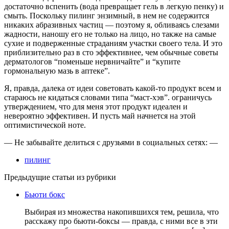
достаточно вспенить (вода превращает гель в легкую пенку) и
смыть. Поскольку пилинг энзимный, в нем не содержится
никаких абразивных частиц — поэтому я, обливаясь слезами
жадности, наношу его не только на лицо, но также на самые
сухие и подверженные страданиям участки своего тела. И это
приблизительно раз в сто эффективнее, чем обычные советы
дерматологов “поменьше нервничайте” и “купите
гормональную мазь в аптеке”.
Я, правда, далека от идеи советовать какой-то продукт всем и
стараюсь не кидаться словами типа “маст-хэв”. ограничусь
утверждением, что для меня этот продукт идеален и
невероятно эффективен. И пусть май начнется на этой
оптимистической ноте.
— Не забывайте делиться с друзьями в социальных сетях: —
пилинг
Предыдущие статьи из рубрики
Бьюти бокс
Выбирая из множества накопившихся тем, решила, что
расскажу про бьюти-боксы — правда, с ними все в эти