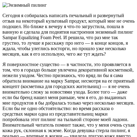
Сегодня я собиралась написать печальный и развернутый
отзыв на некоторый культовый продукт, который мне не очень
подошел. Но ближе к вечеру я что-то загрустила, пошла в
ванную и сделала для поднятия настроения энзимный пилинг
Sampar Equalizing Foam Peel. И решила, что раз мне так
грустно, то лучше я расскажу про него — в конце концов, я
ждала, чтобы улеглись восторги, но прошло уже несколько
месяцев, как я его использую, чего же тут ждать?
Я поверхностное существо — в частности, это проявляется в
том, что я гораздо больше увлечена декоративной косметикой,
нежели уходом. Честно признаюсь, что вряд ли бы я сама
обратила внимание на марку Sampar, несмотря на ее приятный
концепт (косметика для городских жительниц) — я не очень
внимательно слежу за новостями ухода. Более того — даже
если бы бренд нашел меня раньше, чем я его, до выданных
мне продуктов я бы добралась только через несколько месяцев.
Если бы не одно обстоятельство: во время рассказа о
средствах марки одна из представительниц марки
попробовала этот пилинг на тыльной стороне моей ладони.
Внимательный читатель помнит также, что у меня очень сухая
кожа рук, склонная к экземе. Когда девушка стерла пилинг, я
реально — впервые в жизни — увидела другую кожу вместо