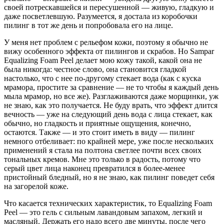
своей потрескавшейся и пересушенной — живую, гладкую и
даже посветлевшую. Разумеется, я достала из коробочки
пилинг в тот же день и попробовала его на лице.
У меня нет проблем с рельефом кожи, поэтому я обычно не
вижу особенного эффекта от пилингов и скрабов. Но Sampar
Equalizing Foam Peel делает мою кожу такой, какой она не
была никогда: честное слово, она становится гладкой
настолько, что с нее по-другому стекает вода (как с куска
мрамора, простите за сравнение — не то чтобы я каждый день
мыла мрамор, но все же). Разглаживаются даже морщинки, уж
не знаю, как это получается. Не буду врать, что эффект длится
вечность — уже на следующий день вода с лица стекает, как
обычно, но гладкость и приятные ощущения, конечно,
остаются. Также — и это стоит иметь в виду — пилинг
немного отбеливает: по крайней мере, уже после нескольких
применений я стала на полтона светлее почти всех своих
тональных кремов. Мне это только в радость, потому что
серый цвет лица наконец превратился в более-менее
пристойный бледный, но я не знаю, как пилинг поведет себя
на загорелой коже.
Что касается технических характеристик, то Equalizing Foam
Peel — это гель с сильным лавандовым запахом, легкий и
масляный. Держать его надо всего две минуты, после чего