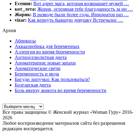
Есения:
Вот адрес мага, которая возвращает мужей …
кот_лета:
Жорик, огромная тебе благодарность за ин …
Жорик:
В разводе были более года. Инициатор раз …
vizar:
Как вернуть бывшую девушку Встречалис …
Архив
Абрикосы
Аквааэробика для беременных
Аллергия во время беременности
Антицеллюлитная диета
Ароматерапия: новые запахи
Ароматические свечи
Беременность и мода
Бигуди липучки: Как пользоваться?
Болгарская диета
Боль вверху живота во время беременности
Все права защищены © Женский журнал «Woman Гуру» 2016-
2026
Любое воспроизведение материалов сайта без разрешения
редакции воспрещается.